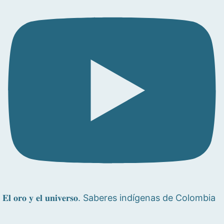
𝐄𝐥 𝐨𝐫𝐨 𝐲 𝐞𝐥 𝐮𝐧𝐢𝐯𝐞𝐫𝐬𝐨. Saberes indígenas de Colombia