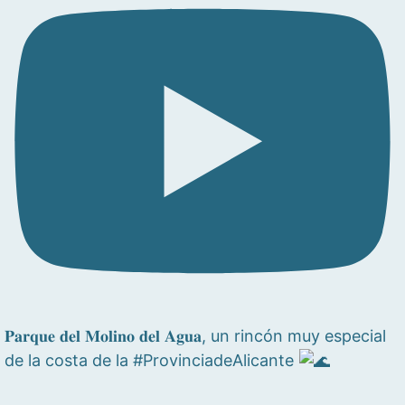
𝐏𝐚𝐫𝐪𝐮𝐞 𝐝𝐞𝐥 𝐌𝐨𝐥𝐢𝐧𝐨 𝐝𝐞𝐥 𝐀𝐠𝐮𝐚, un rincón muy especial
de la costa de la #ProvinciadeAlicante