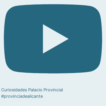
Curiosidades Palacio Provincial
#provinciadealicante