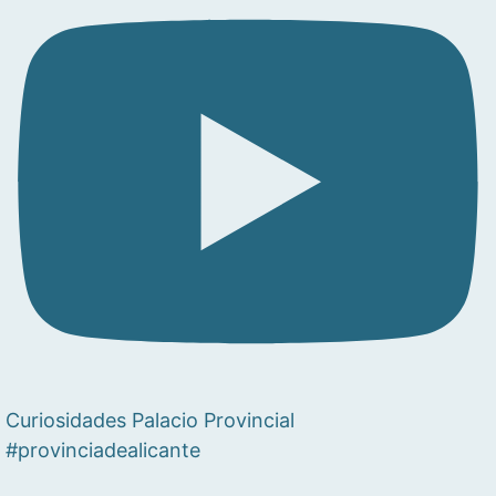
Curiosidades Palacio Provincial
#provinciadealicante