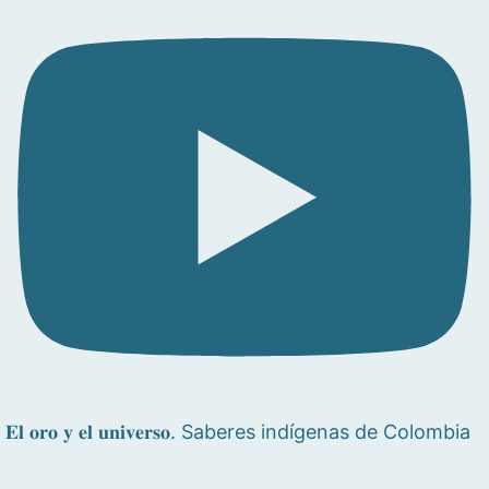
𝐄𝐥 𝐨𝐫𝐨 𝐲 𝐞𝐥 𝐮𝐧𝐢𝐯𝐞𝐫𝐬𝐨. Saberes indígenas de Colombia