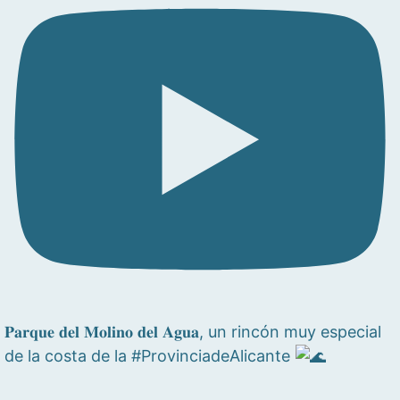
𝐏𝐚𝐫𝐪𝐮𝐞 𝐝𝐞𝐥 𝐌𝐨𝐥𝐢𝐧𝐨 𝐝𝐞𝐥 𝐀𝐠𝐮𝐚, un rincón muy especial
de la costa de la #ProvinciadeAlicante