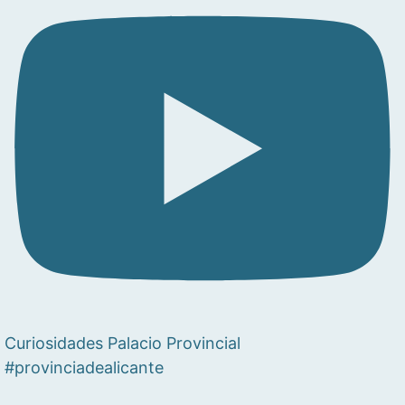
Curiosidades Palacio Provincial
#provinciadealicante