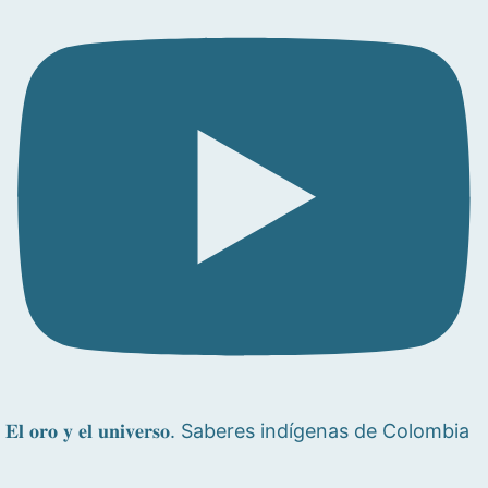
𝐄𝐥 𝐨𝐫𝐨 𝐲 𝐞𝐥 𝐮𝐧𝐢𝐯𝐞𝐫𝐬𝐨. Saberes indígenas de Colombia