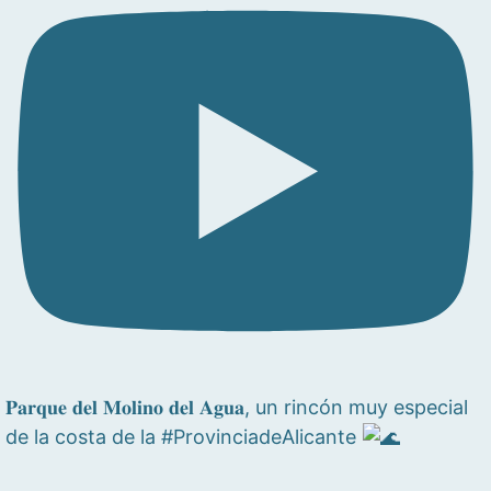
𝐏𝐚𝐫𝐪𝐮𝐞 𝐝𝐞𝐥 𝐌𝐨𝐥𝐢𝐧𝐨 𝐝𝐞𝐥 𝐀𝐠𝐮𝐚, un rincón muy especial
de la costa de la #ProvinciadeAlicante