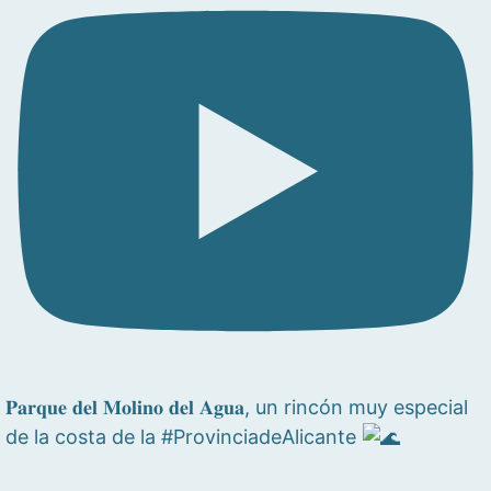
𝐏𝐚𝐫𝐪𝐮𝐞 𝐝𝐞𝐥 𝐌𝐨𝐥𝐢𝐧𝐨 𝐝𝐞𝐥 𝐀𝐠𝐮𝐚, un rincón muy especial
de la costa de la #ProvinciadeAlicante