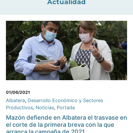
Actualidad
01/06/2021
Albatera
,
Desarrollo Económico y Sectores
Productivos
,
Noticias
,
Portada
Mazón defiende en Albatera el trasvase en
el corte de la primera breva con la que
arranca la campaña de 2021