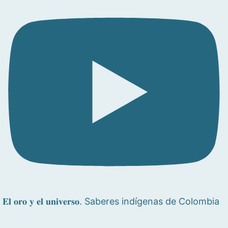
𝐄𝐥 𝐨𝐫𝐨 𝐲 𝐞𝐥 𝐮𝐧𝐢𝐯𝐞𝐫𝐬𝐨. Saberes indígenas de Colombia