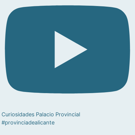
Curiosidades Palacio Provincial
#provinciadealicante