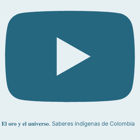
𝐄𝐥 𝐨𝐫𝐨 𝐲 𝐞𝐥 𝐮𝐧𝐢𝐯𝐞𝐫𝐬𝐨. Saberes indígenas de Colombia