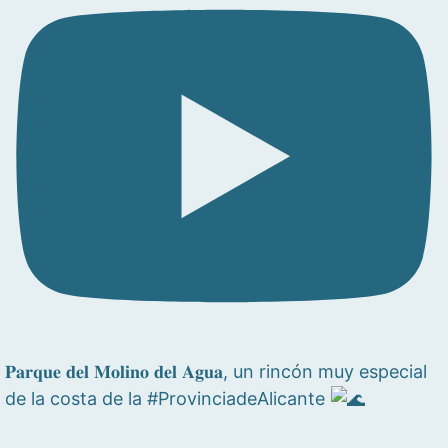
𝐏𝐚𝐫𝐪𝐮𝐞 𝐝𝐞𝐥 𝐌𝐨𝐥𝐢𝐧𝐨 𝐝𝐞𝐥 𝐀𝐠𝐮𝐚, un rincón muy especial
de la costa de la #ProvinciadeAlicante