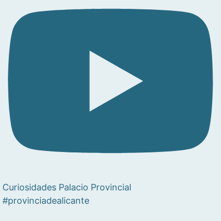
Curiosidades Palacio Provincial
#provinciadealicante