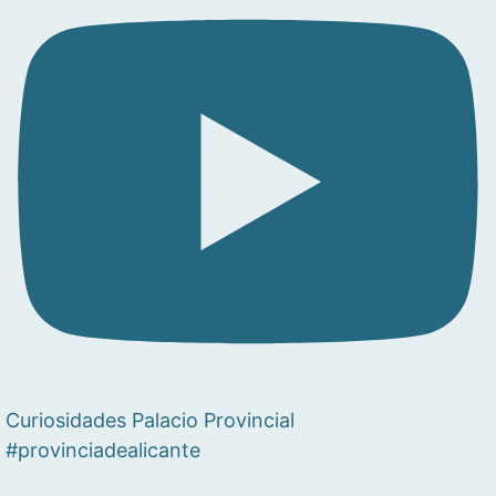
Curiosidades Palacio Provincial
#provinciadealicante