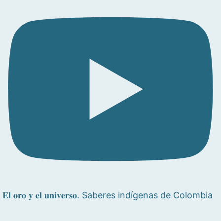
𝐄𝐥 𝐨𝐫𝐨 𝐲 𝐞𝐥 𝐮𝐧𝐢𝐯𝐞𝐫𝐬𝐨. Saberes indígenas de Colombia