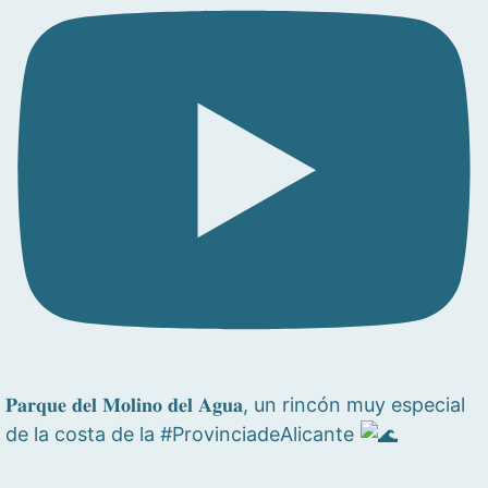
𝐏𝐚𝐫𝐪𝐮𝐞 𝐝𝐞𝐥 𝐌𝐨𝐥𝐢𝐧𝐨 𝐝𝐞𝐥 𝐀𝐠𝐮𝐚, un rincón muy especial
de la costa de la #ProvinciadeAlicante