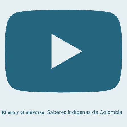
𝐄𝐥 𝐨𝐫𝐨 𝐲 𝐞𝐥 𝐮𝐧𝐢𝐯𝐞𝐫𝐬𝐨. Saberes indígenas de Colombia