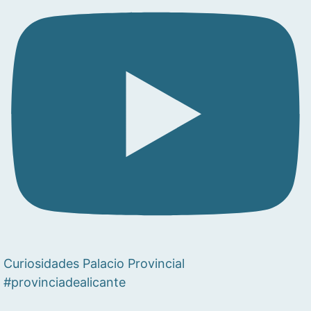
Curiosidades Palacio Provincial
#provinciadealicante