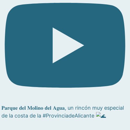
𝐏𝐚𝐫𝐪𝐮𝐞 𝐝𝐞𝐥 𝐌𝐨𝐥𝐢𝐧𝐨 𝐝𝐞𝐥 𝐀𝐠𝐮𝐚, un rincón muy especial
de la costa de la #ProvinciadeAlicante