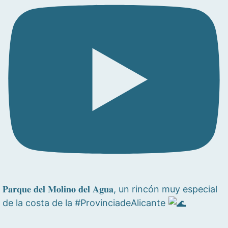
𝐏𝐚𝐫𝐪𝐮𝐞 𝐝𝐞𝐥 𝐌𝐨𝐥𝐢𝐧𝐨 𝐝𝐞𝐥 𝐀𝐠𝐮𝐚, un rincón muy especial
de la costa de la #ProvinciadeAlicante