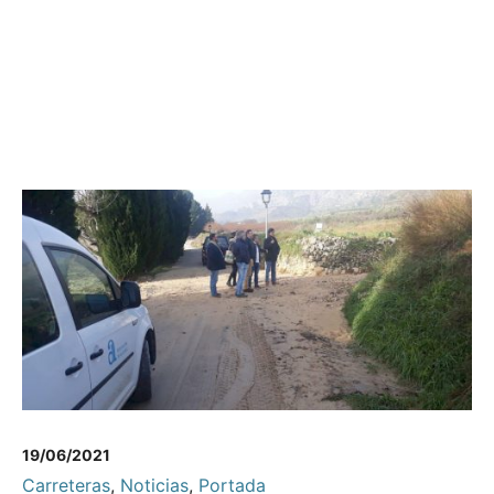
19/06/2021
Carreteras
,
Noticias
,
Portada