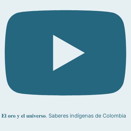
𝐄𝐥 𝐨𝐫𝐨 𝐲 𝐞𝐥 𝐮𝐧𝐢𝐯𝐞𝐫𝐬𝐨. Saberes indígenas de Colombia