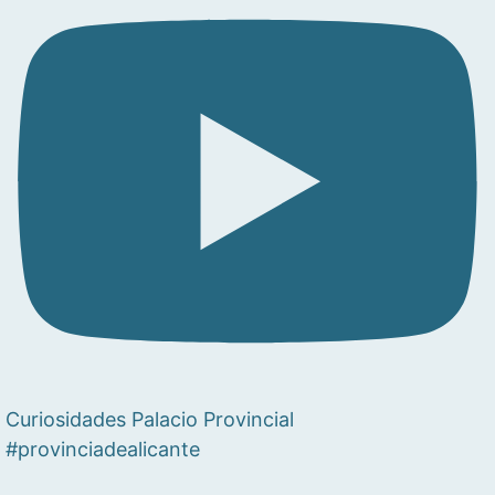
Curiosidades Palacio Provincial
#provinciadealicante