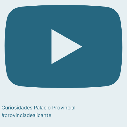
Curiosidades Palacio Provincial
#provinciadealicante