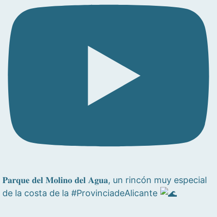
𝐏𝐚𝐫𝐪𝐮𝐞 𝐝𝐞𝐥 𝐌𝐨𝐥𝐢𝐧𝐨 𝐝𝐞𝐥 𝐀𝐠𝐮𝐚, un rincón muy especial
de la costa de la #ProvinciadeAlicante