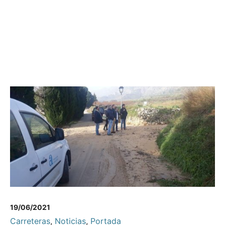
19/06/2021
Carreteras
,
Noticias
,
Portada