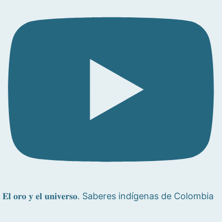
𝐄𝐥 𝐨𝐫𝐨 𝐲 𝐞𝐥 𝐮𝐧𝐢𝐯𝐞𝐫𝐬𝐨. Saberes indígenas de Colombia