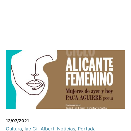
12/07/2021
Cultura
,
Iac Gil-Albert
,
Noticias
,
Portada