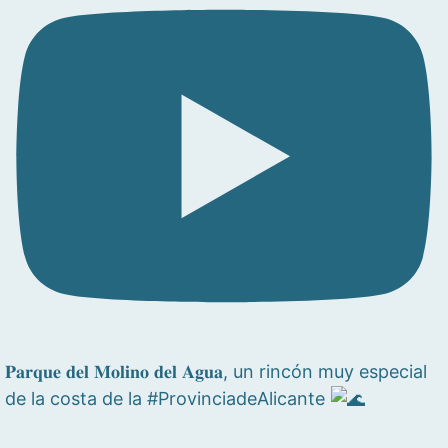
𝐏𝐚𝐫𝐪𝐮𝐞 𝐝𝐞𝐥 𝐌𝐨𝐥𝐢𝐧𝐨 𝐝𝐞𝐥 𝐀𝐠𝐮𝐚, un rincón muy especial
de la costa de la #ProvinciadeAlicante