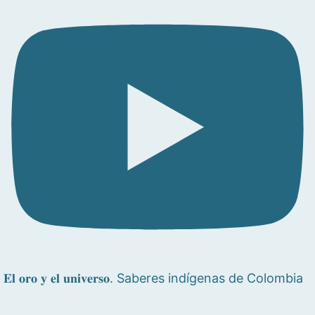
𝐄𝐥 𝐨𝐫𝐨 𝐲 𝐞𝐥 𝐮𝐧𝐢𝐯𝐞𝐫𝐬𝐨. Saberes indígenas de Colombia