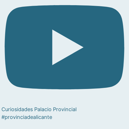
Curiosidades Palacio Provincial
#provinciadealicante