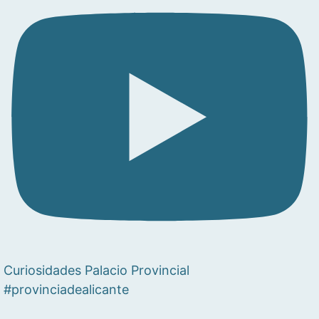
Curiosidades Palacio Provincial
#provinciadealicante