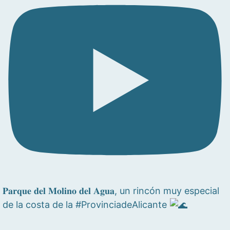
𝐏𝐚𝐫𝐪𝐮𝐞 𝐝𝐞𝐥 𝐌𝐨𝐥𝐢𝐧𝐨 𝐝𝐞𝐥 𝐀𝐠𝐮𝐚, un rincón muy especial
de la costa de la #ProvinciadeAlicante