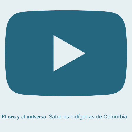
𝐄𝐥 𝐨𝐫𝐨 𝐲 𝐞𝐥 𝐮𝐧𝐢𝐯𝐞𝐫𝐬𝐨. Saberes indígenas de Colombia