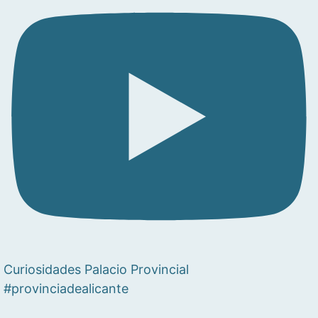
Curiosidades Palacio Provincial
#provinciadealicante