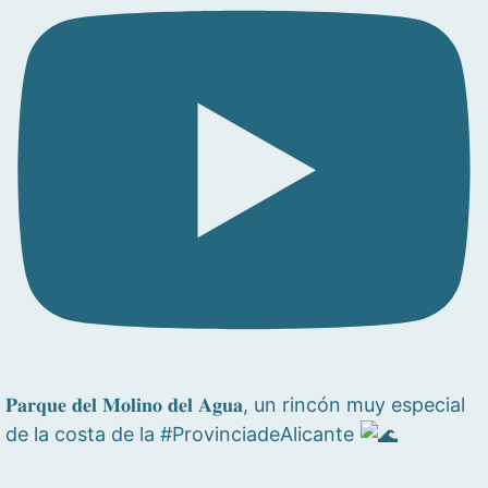
𝐏𝐚𝐫𝐪𝐮𝐞 𝐝𝐞𝐥 𝐌𝐨𝐥𝐢𝐧𝐨 𝐝𝐞𝐥 𝐀𝐠𝐮𝐚, un rincón muy especial
de la costa de la #ProvinciadeAlicante