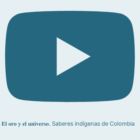
𝐄𝐥 𝐨𝐫𝐨 𝐲 𝐞𝐥 𝐮𝐧𝐢𝐯𝐞𝐫𝐬𝐨. Saberes indígenas de Colombia