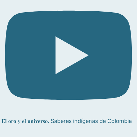
𝐄𝐥 𝐨𝐫𝐨 𝐲 𝐞𝐥 𝐮𝐧𝐢𝐯𝐞𝐫𝐬𝐨. Saberes indígenas de Colombia