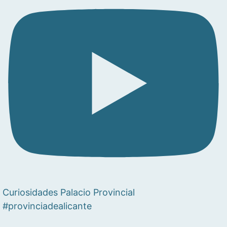
Curiosidades Palacio Provincial
#provinciadealicante