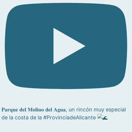
𝐏𝐚𝐫𝐪𝐮𝐞 𝐝𝐞𝐥 𝐌𝐨𝐥𝐢𝐧𝐨 𝐝𝐞𝐥 𝐀𝐠𝐮𝐚, un rincón muy especial
de la costa de la #ProvinciadeAlicante