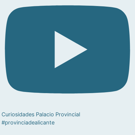
Curiosidades Palacio Provincial
#provinciadealicante