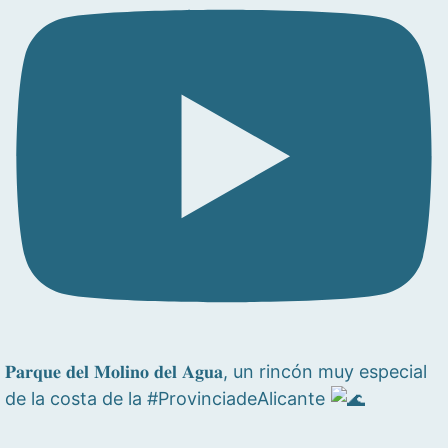
𝐏𝐚𝐫𝐪𝐮𝐞 𝐝𝐞𝐥 𝐌𝐨𝐥𝐢𝐧𝐨 𝐝𝐞𝐥 𝐀𝐠𝐮𝐚, un rincón muy especial
de la costa de la #ProvinciadeAlicante