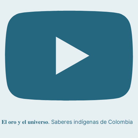
𝐄𝐥 𝐨𝐫𝐨 𝐲 𝐞𝐥 𝐮𝐧𝐢𝐯𝐞𝐫𝐬𝐨. Saberes indígenas de Colombia