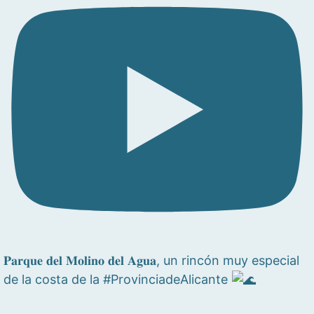
𝐏𝐚𝐫𝐪𝐮𝐞 𝐝𝐞𝐥 𝐌𝐨𝐥𝐢𝐧𝐨 𝐝𝐞𝐥 𝐀𝐠𝐮𝐚, un rincón muy especial
de la costa de la #ProvinciadeAlicante