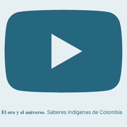
𝐄𝐥 𝐨𝐫𝐨 𝐲 𝐞𝐥 𝐮𝐧𝐢𝐯𝐞𝐫𝐬𝐨. Saberes indígenas de Colombia