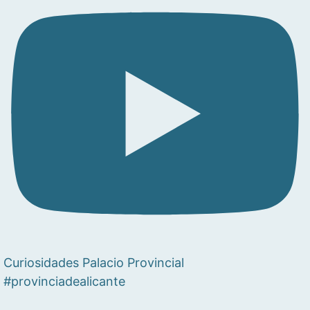
Curiosidades Palacio Provincial
#provinciadealicante