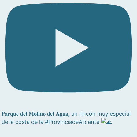
𝐏𝐚𝐫𝐪𝐮𝐞 𝐝𝐞𝐥 𝐌𝐨𝐥𝐢𝐧𝐨 𝐝𝐞𝐥 𝐀𝐠𝐮𝐚, un rincón muy especial
de la costa de la #ProvinciadeAlicante