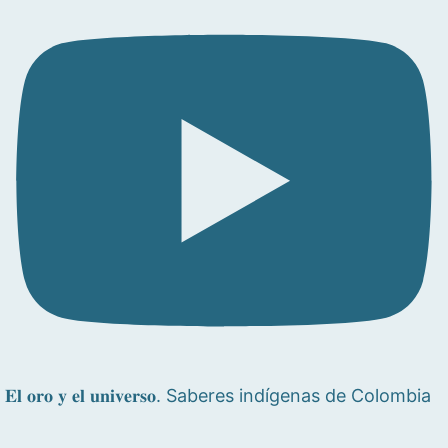
𝐄𝐥 𝐨𝐫𝐨 𝐲 𝐞𝐥 𝐮𝐧𝐢𝐯𝐞𝐫𝐬𝐨. Saberes indígenas de Colombia