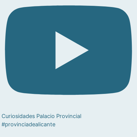
Curiosidades Palacio Provincial
#provinciadealicante