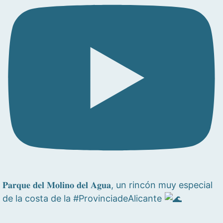
𝐏𝐚𝐫𝐪𝐮𝐞 𝐝𝐞𝐥 𝐌𝐨𝐥𝐢𝐧𝐨 𝐝𝐞𝐥 𝐀𝐠𝐮𝐚, un rincón muy especial
de la costa de la #ProvinciadeAlicante