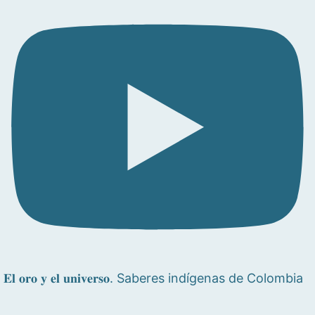
𝐄𝐥 𝐨𝐫𝐨 𝐲 𝐞𝐥 𝐮𝐧𝐢𝐯𝐞𝐫𝐬𝐨. Saberes indígenas de Colombia