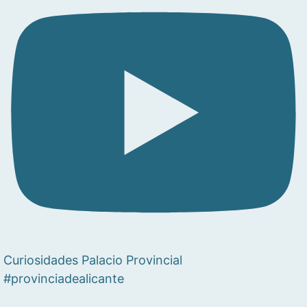
Curiosidades Palacio Provincial
#provinciadealicante