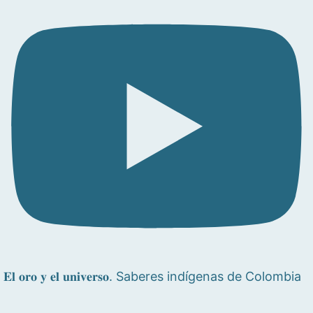
𝐄𝐥 𝐨𝐫𝐨 𝐲 𝐞𝐥 𝐮𝐧𝐢𝐯𝐞𝐫𝐬𝐨. Saberes indígenas de Colombia