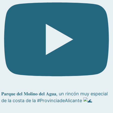
𝐏𝐚𝐫𝐪𝐮𝐞 𝐝𝐞𝐥 𝐌𝐨𝐥𝐢𝐧𝐨 𝐝𝐞𝐥 𝐀𝐠𝐮𝐚, un rincón muy especial
de la costa de la #ProvinciadeAlicante