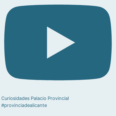
Curiosidades Palacio Provincial
#provinciadealicante