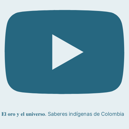
𝐄𝐥 𝐨𝐫𝐨 𝐲 𝐞𝐥 𝐮𝐧𝐢𝐯𝐞𝐫𝐬𝐨. Saberes indígenas de Colombia