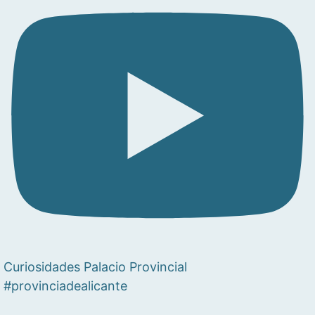
Curiosidades Palacio Provincial
#provinciadealicante