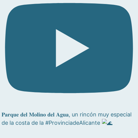
𝐏𝐚𝐫𝐪𝐮𝐞 𝐝𝐞𝐥 𝐌𝐨𝐥𝐢𝐧𝐨 𝐝𝐞𝐥 𝐀𝐠𝐮𝐚, un rincón muy especial
de la costa de la #ProvinciadeAlicante