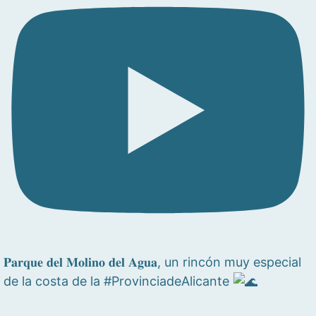
𝐏𝐚𝐫𝐪𝐮𝐞 𝐝𝐞𝐥 𝐌𝐨𝐥𝐢𝐧𝐨 𝐝𝐞𝐥 𝐀𝐠𝐮𝐚, un rincón muy especial
de la costa de la #ProvinciadeAlicante