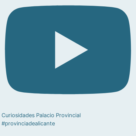
Curiosidades Palacio Provincial
#provinciadealicante