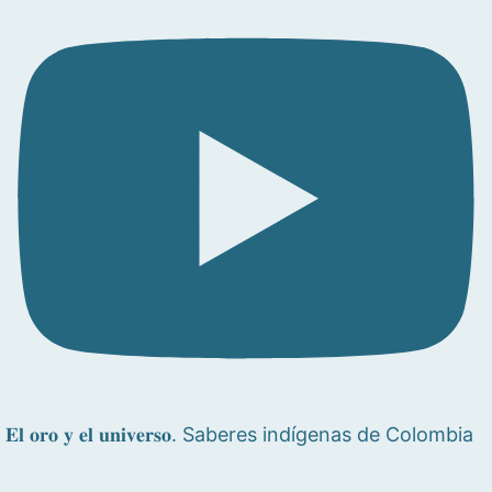
𝐄𝐥 𝐨𝐫𝐨 𝐲 𝐞𝐥 𝐮𝐧𝐢𝐯𝐞𝐫𝐬𝐨. Saberes indígenas de Colombia