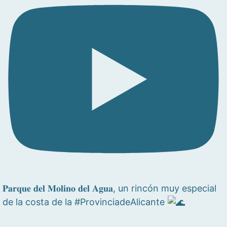
𝐏𝐚𝐫𝐪𝐮𝐞 𝐝𝐞𝐥 𝐌𝐨𝐥𝐢𝐧𝐨 𝐝𝐞𝐥 𝐀𝐠𝐮𝐚, un rincón muy especial
de la costa de la #ProvinciadeAlicante