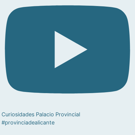
Curiosidades Palacio Provincial
#provinciadealicante