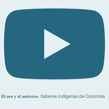
𝐄𝐥 𝐨𝐫𝐨 𝐲 𝐞𝐥 𝐮𝐧𝐢𝐯𝐞𝐫𝐬𝐨. Saberes indígenas de Colombia