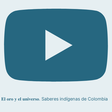
𝐄𝐥 𝐨𝐫𝐨 𝐲 𝐞𝐥 𝐮𝐧𝐢𝐯𝐞𝐫𝐬𝐨. Saberes indígenas de Colombia