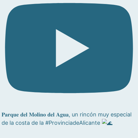
𝐏𝐚𝐫𝐪𝐮𝐞 𝐝𝐞𝐥 𝐌𝐨𝐥𝐢𝐧𝐨 𝐝𝐞𝐥 𝐀𝐠𝐮𝐚, un rincón muy especial
de la costa de la #ProvinciadeAlicante