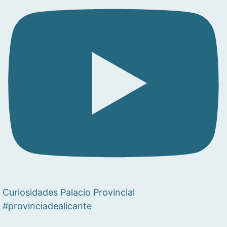
Curiosidades Palacio Provincial
#provinciadealicante