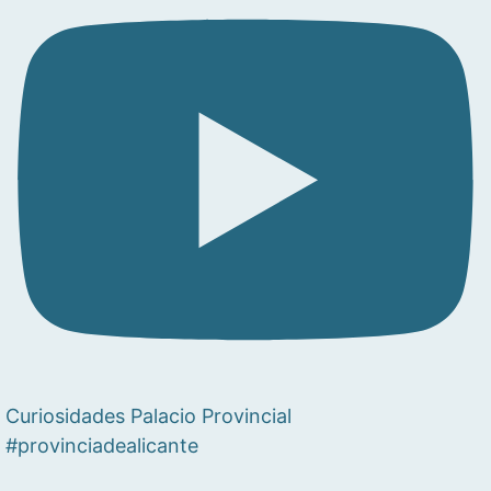
Curiosidades Palacio Provincial
#provinciadealicante