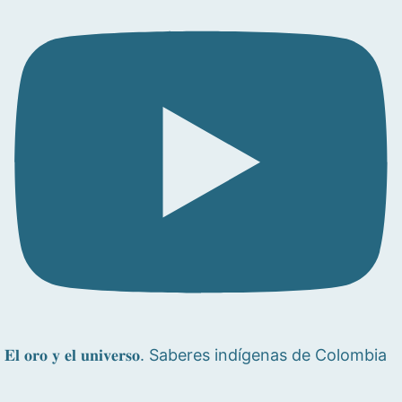
𝐄𝐥 𝐨𝐫𝐨 𝐲 𝐞𝐥 𝐮𝐧𝐢𝐯𝐞𝐫𝐬𝐨. Saberes indígenas de Colombia