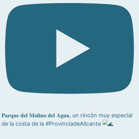
𝐏𝐚𝐫𝐪𝐮𝐞 𝐝𝐞𝐥 𝐌𝐨𝐥𝐢𝐧𝐨 𝐝𝐞𝐥 𝐀𝐠𝐮𝐚, un rincón muy especial
de la costa de la #ProvinciadeAlicante