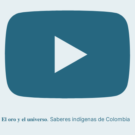
𝐄𝐥 𝐨𝐫𝐨 𝐲 𝐞𝐥 𝐮𝐧𝐢𝐯𝐞𝐫𝐬𝐨. Saberes indígenas de Colombia