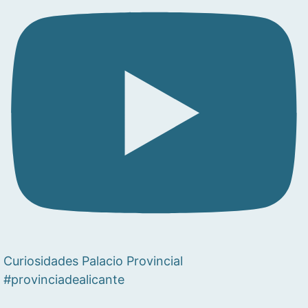
Curiosidades Palacio Provincial
#provinciadealicante