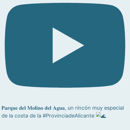
𝐏𝐚𝐫𝐪𝐮𝐞 𝐝𝐞𝐥 𝐌𝐨𝐥𝐢𝐧𝐨 𝐝𝐞𝐥 𝐀𝐠𝐮𝐚, un rincón muy especial
de la costa de la #ProvinciadeAlicante