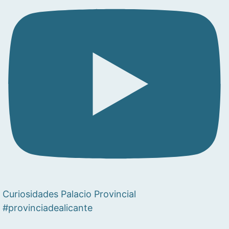
Curiosidades Palacio Provincial
#provinciadealicante