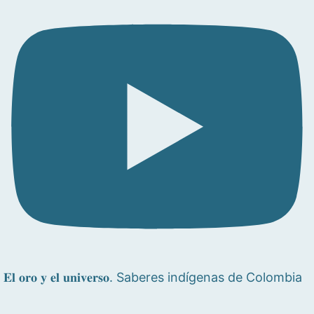
𝐄𝐥 𝐨𝐫𝐨 𝐲 𝐞𝐥 𝐮𝐧𝐢𝐯𝐞𝐫𝐬𝐨. Saberes indígenas de Colombia