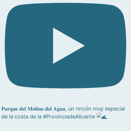
𝐏𝐚𝐫𝐪𝐮𝐞 𝐝𝐞𝐥 𝐌𝐨𝐥𝐢𝐧𝐨 𝐝𝐞𝐥 𝐀𝐠𝐮𝐚, un rincón muy especial
de la costa de la #ProvinciadeAlicante