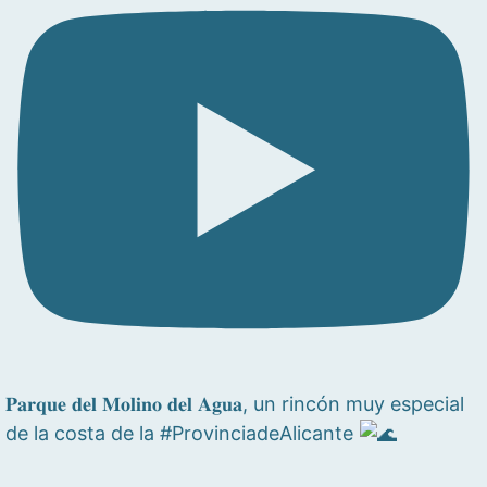
𝐏𝐚𝐫𝐪𝐮𝐞 𝐝𝐞𝐥 𝐌𝐨𝐥𝐢𝐧𝐨 𝐝𝐞𝐥 𝐀𝐠𝐮𝐚, un rincón muy especial
de la costa de la #ProvinciadeAlicante