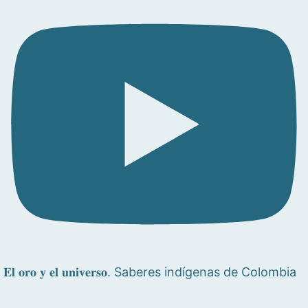
𝐄𝐥 𝐨𝐫𝐨 𝐲 𝐞𝐥 𝐮𝐧𝐢𝐯𝐞𝐫𝐬𝐨. Saberes indígenas de Colombia