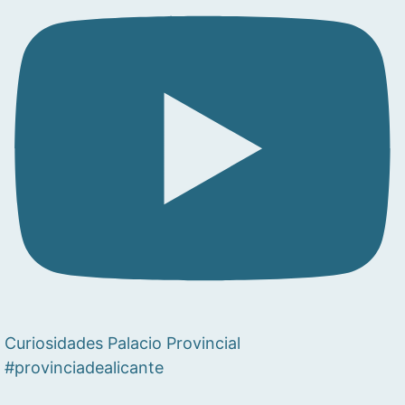
Curiosidades Palacio Provincial
#provinciadealicante