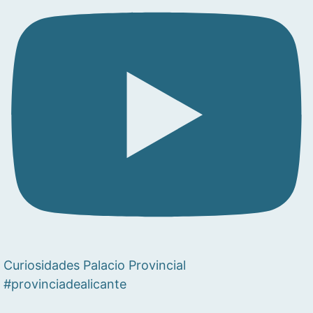
Curiosidades Palacio Provincial
#provinciadealicante