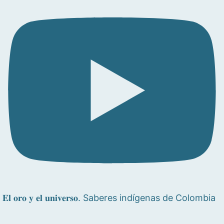
𝐄𝐥 𝐨𝐫𝐨 𝐲 𝐞𝐥 𝐮𝐧𝐢𝐯𝐞𝐫𝐬𝐨. Saberes indígenas de Colombia