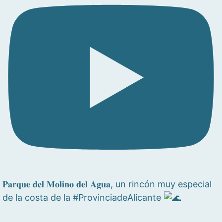
𝐏𝐚𝐫𝐪𝐮𝐞 𝐝𝐞𝐥 𝐌𝐨𝐥𝐢𝐧𝐨 𝐝𝐞𝐥 𝐀𝐠𝐮𝐚, un rincón muy especial
de la costa de la #ProvinciadeAlicante