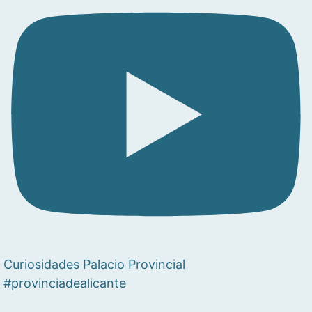
Curiosidades Palacio Provincial
#provinciadealicante