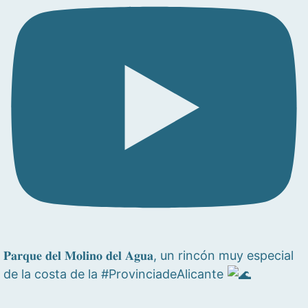
𝐏𝐚𝐫𝐪𝐮𝐞 𝐝𝐞𝐥 𝐌𝐨𝐥𝐢𝐧𝐨 𝐝𝐞𝐥 𝐀𝐠𝐮𝐚, un rincón muy especial
de la costa de la #ProvinciadeAlicante