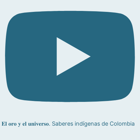
𝐄𝐥 𝐨𝐫𝐨 𝐲 𝐞𝐥 𝐮𝐧𝐢𝐯𝐞𝐫𝐬𝐨. Saberes indígenas de Colombia