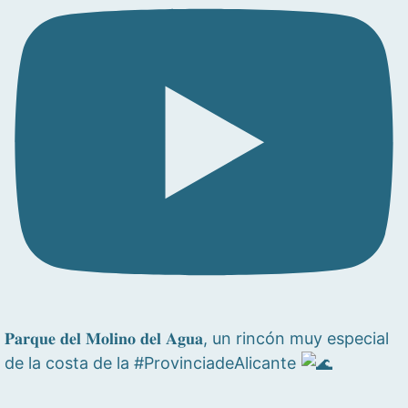
𝐏𝐚𝐫𝐪𝐮𝐞 𝐝𝐞𝐥 𝐌𝐨𝐥𝐢𝐧𝐨 𝐝𝐞𝐥 𝐀𝐠𝐮𝐚, un rincón muy especial
de la costa de la #ProvinciadeAlicante