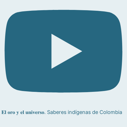
𝐄𝐥 𝐨𝐫𝐨 𝐲 𝐞𝐥 𝐮𝐧𝐢𝐯𝐞𝐫𝐬𝐨. Saberes indígenas de Colombia