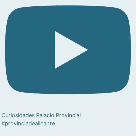
Curiosidades Palacio Provincial
#provinciadealicante