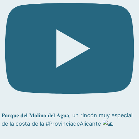
𝐏𝐚𝐫𝐪𝐮𝐞 𝐝𝐞𝐥 𝐌𝐨𝐥𝐢𝐧𝐨 𝐝𝐞𝐥 𝐀𝐠𝐮𝐚, un rincón muy especial
de la costa de la #ProvinciadeAlicante