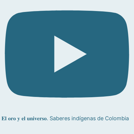
𝐄𝐥 𝐨𝐫𝐨 𝐲 𝐞𝐥 𝐮𝐧𝐢𝐯𝐞𝐫𝐬𝐨. Saberes indígenas de Colombia