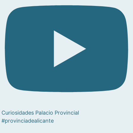
Curiosidades Palacio Provincial
#provinciadealicante