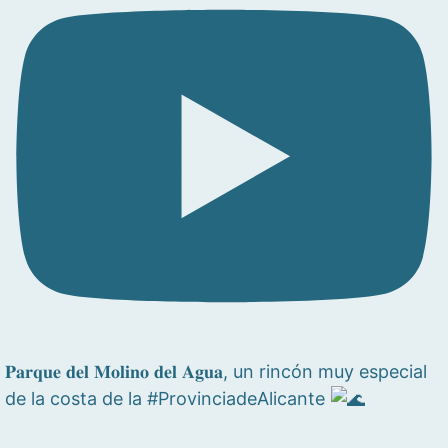
𝐏𝐚𝐫𝐪𝐮𝐞 𝐝𝐞𝐥 𝐌𝐨𝐥𝐢𝐧𝐨 𝐝𝐞𝐥 𝐀𝐠𝐮𝐚, un rincón muy especial
de la costa de la #ProvinciadeAlicante