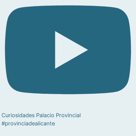
Curiosidades Palacio Provincial
#provinciadealicante