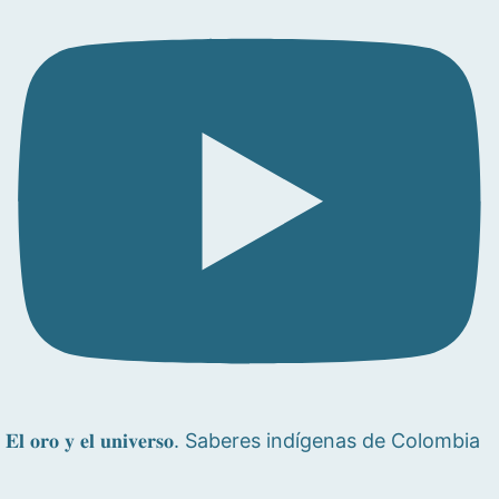
𝐄𝐥 𝐨𝐫𝐨 𝐲 𝐞𝐥 𝐮𝐧𝐢𝐯𝐞𝐫𝐬𝐨. Saberes indígenas de Colombia