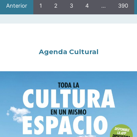
Anterior
1
2
3
4
…
390
Agenda Cultural