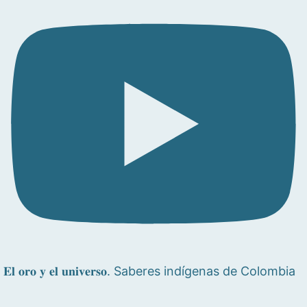
𝐄𝐥 𝐨𝐫𝐨 𝐲 𝐞𝐥 𝐮𝐧𝐢𝐯𝐞𝐫𝐬𝐨. Saberes indígenas de Colombia