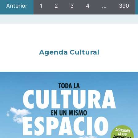
Anterior
1
2
3
4
…
390
Agenda Cultural