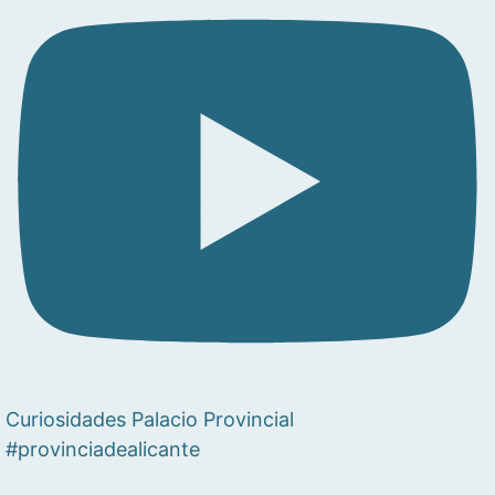
Curiosidades Palacio Provincial
#provinciadealicante