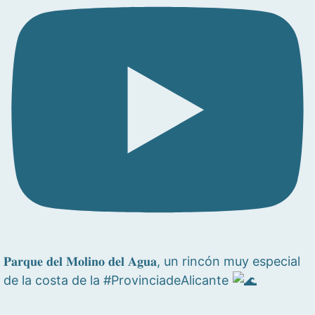
𝐏𝐚𝐫𝐪𝐮𝐞 𝐝𝐞𝐥 𝐌𝐨𝐥𝐢𝐧𝐨 𝐝𝐞𝐥 𝐀𝐠𝐮𝐚, un rincón muy especial
de la costa de la #ProvinciadeAlicante