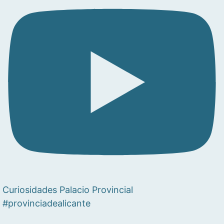
Curiosidades Palacio Provincial
#provinciadealicante