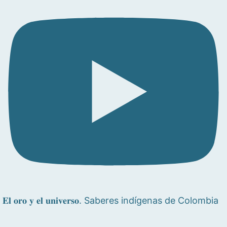
𝐄𝐥 𝐨𝐫𝐨 𝐲 𝐞𝐥 𝐮𝐧𝐢𝐯𝐞𝐫𝐬𝐨. Saberes indígenas de Colombia