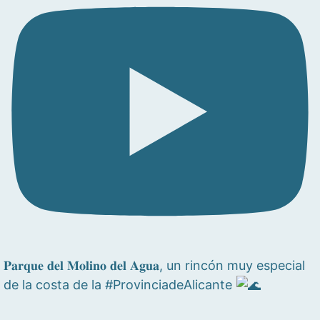
𝐏𝐚𝐫𝐪𝐮𝐞 𝐝𝐞𝐥 𝐌𝐨𝐥𝐢𝐧𝐨 𝐝𝐞𝐥 𝐀𝐠𝐮𝐚, un rincón muy especial
de la costa de la #ProvinciadeAlicante