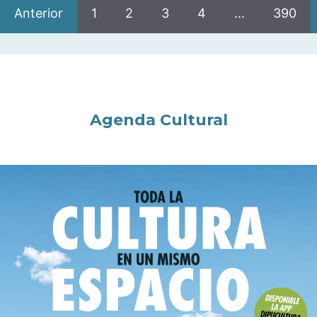
Anterior
1
2
3
4
…
390
Agenda Cultural