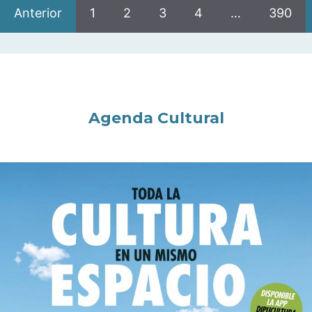
Anterior
1
2
3
4
…
390
Agenda Cultural