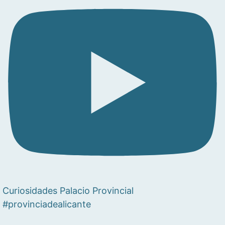
Curiosidades Palacio Provincial
#provinciadealicante