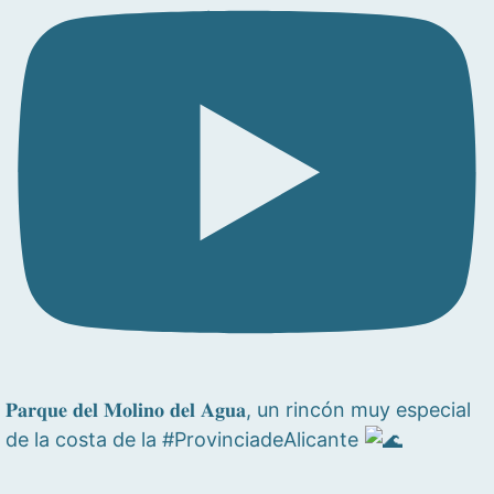
𝐏𝐚𝐫𝐪𝐮𝐞 𝐝𝐞𝐥 𝐌𝐨𝐥𝐢𝐧𝐨 𝐝𝐞𝐥 𝐀𝐠𝐮𝐚, un rincón muy especial
de la costa de la #ProvinciadeAlicante