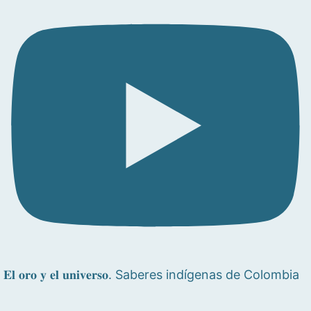
𝐄𝐥 𝐨𝐫𝐨 𝐲 𝐞𝐥 𝐮𝐧𝐢𝐯𝐞𝐫𝐬𝐨. Saberes indígenas de Colombia