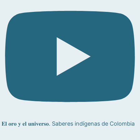
𝐄𝐥 𝐨𝐫𝐨 𝐲 𝐞𝐥 𝐮𝐧𝐢𝐯𝐞𝐫𝐬𝐨. Saberes indígenas de Colombia