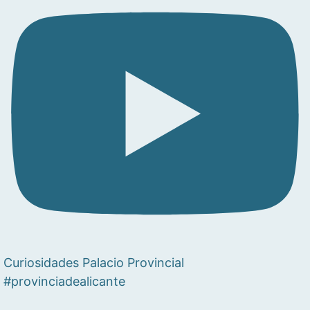
Curiosidades Palacio Provincial
#provinciadealicante