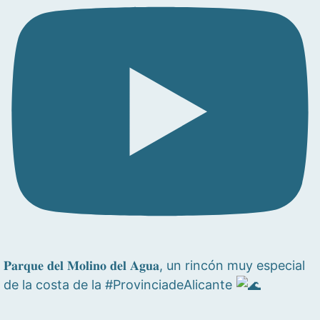
𝐏𝐚𝐫𝐪𝐮𝐞 𝐝𝐞𝐥 𝐌𝐨𝐥𝐢𝐧𝐨 𝐝𝐞𝐥 𝐀𝐠𝐮𝐚, un rincón muy especial
de la costa de la #ProvinciadeAlicante