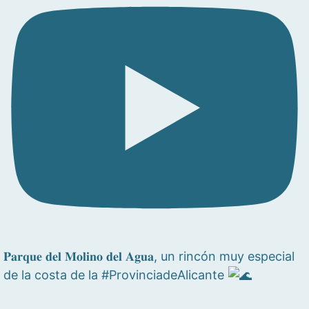
𝐏𝐚𝐫𝐪𝐮𝐞 𝐝𝐞𝐥 𝐌𝐨𝐥𝐢𝐧𝐨 𝐝𝐞𝐥 𝐀𝐠𝐮𝐚, un rincón muy especial
de la costa de la #ProvinciadeAlicante