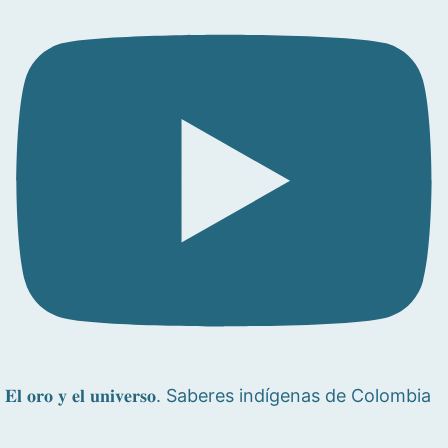
𝐄𝐥 𝐨𝐫𝐨 𝐲 𝐞𝐥 𝐮𝐧𝐢𝐯𝐞𝐫𝐬𝐨. Saberes indígenas de Colombia