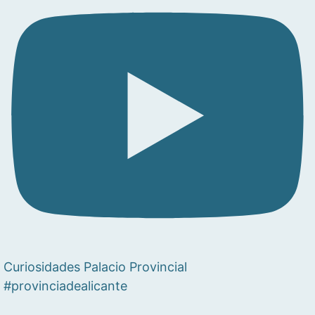
Curiosidades Palacio Provincial
#provinciadealicante