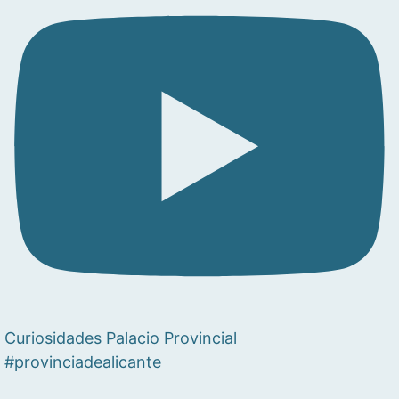
Curiosidades Palacio Provincial
#provinciadealicante