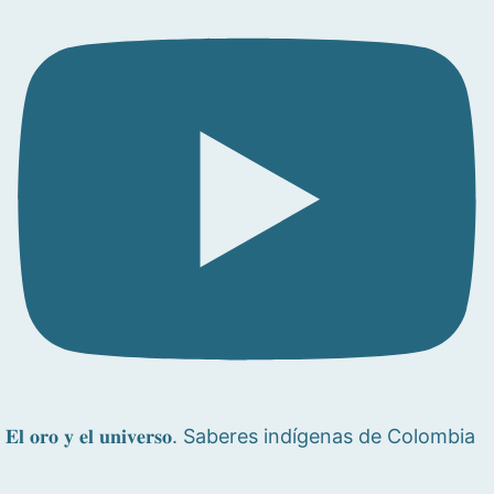
𝐄𝐥 𝐨𝐫𝐨 𝐲 𝐞𝐥 𝐮𝐧𝐢𝐯𝐞𝐫𝐬𝐨. Saberes indígenas de Colombia