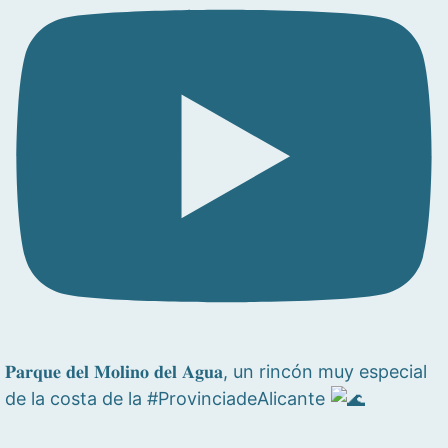
𝐏𝐚𝐫𝐪𝐮𝐞 𝐝𝐞𝐥 𝐌𝐨𝐥𝐢𝐧𝐨 𝐝𝐞𝐥 𝐀𝐠𝐮𝐚, un rincón muy especial
de la costa de la #ProvinciadeAlicante