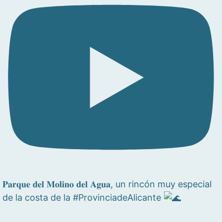
𝐏𝐚𝐫𝐪𝐮𝐞 𝐝𝐞𝐥 𝐌𝐨𝐥𝐢𝐧𝐨 𝐝𝐞𝐥 𝐀𝐠𝐮𝐚, un rincón muy especial
de la costa de la #ProvinciadeAlicante