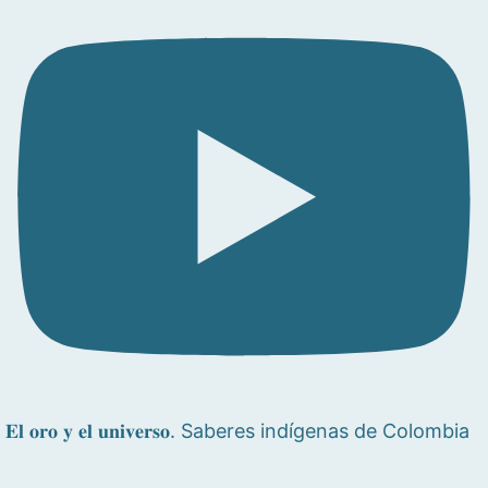
𝐄𝐥 𝐨𝐫𝐨 𝐲 𝐞𝐥 𝐮𝐧𝐢𝐯𝐞𝐫𝐬𝐨. Saberes indígenas de Colombia