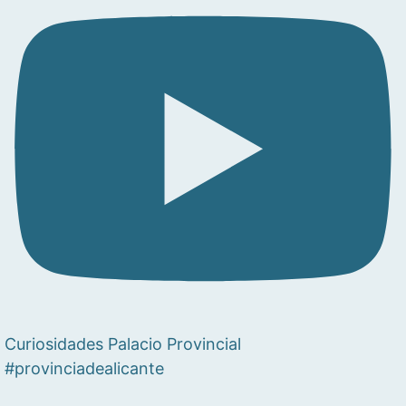
Curiosidades Palacio Provincial
#provinciadealicante