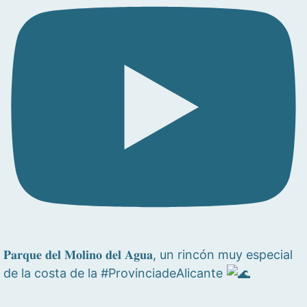
𝐏𝐚𝐫𝐪𝐮𝐞 𝐝𝐞𝐥 𝐌𝐨𝐥𝐢𝐧𝐨 𝐝𝐞𝐥 𝐀𝐠𝐮𝐚, un rincón muy especial
de la costa de la #ProvinciadeAlicante