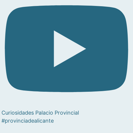
Curiosidades Palacio Provincial
#provinciadealicante