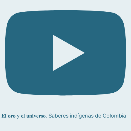
𝐄𝐥 𝐨𝐫𝐨 𝐲 𝐞𝐥 𝐮𝐧𝐢𝐯𝐞𝐫𝐬𝐨. Saberes indígenas de Colombia