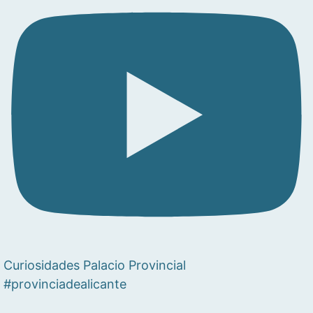
Curiosidades Palacio Provincial
#provinciadealicante