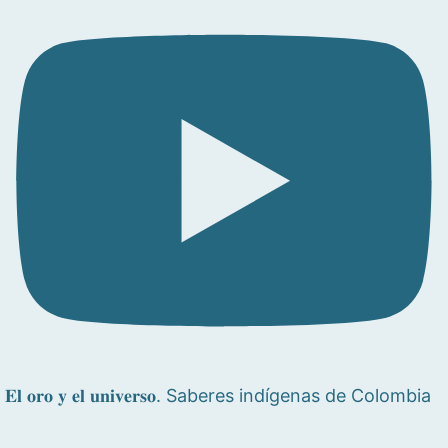
𝐄𝐥 𝐨𝐫𝐨 𝐲 𝐞𝐥 𝐮𝐧𝐢𝐯𝐞𝐫𝐬𝐨. Saberes indígenas de Colombia