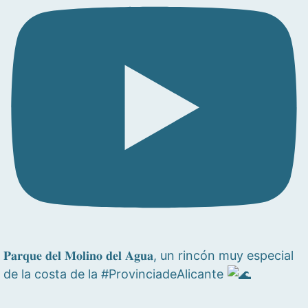
𝐏𝐚𝐫𝐪𝐮𝐞 𝐝𝐞𝐥 𝐌𝐨𝐥𝐢𝐧𝐨 𝐝𝐞𝐥 𝐀𝐠𝐮𝐚, un rincón muy especial
de la costa de la #ProvinciadeAlicante