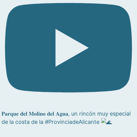
𝐏𝐚𝐫𝐪𝐮𝐞 𝐝𝐞𝐥 𝐌𝐨𝐥𝐢𝐧𝐨 𝐝𝐞𝐥 𝐀𝐠𝐮𝐚, un rincón muy especial
de la costa de la #ProvinciadeAlicante