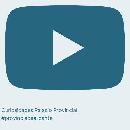
Curiosidades Palacio Provincial
#provinciadealicante