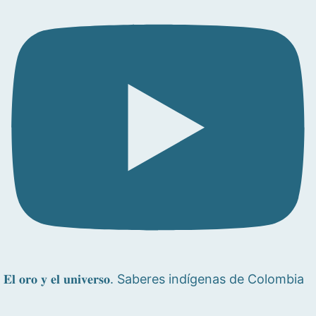
𝐄𝐥 𝐨𝐫𝐨 𝐲 𝐞𝐥 𝐮𝐧𝐢𝐯𝐞𝐫𝐬𝐨. Saberes indígenas de Colombia