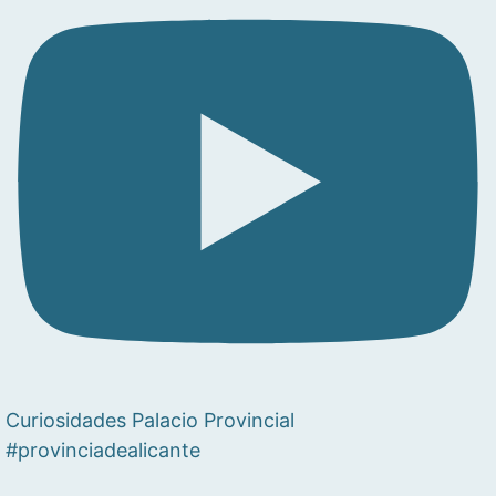
Curiosidades Palacio Provincial
#provinciadealicante