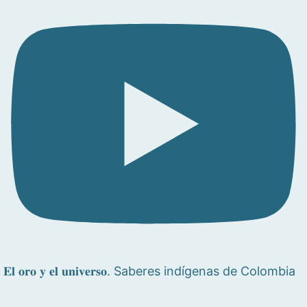
𝐄𝐥 𝐨𝐫𝐨 𝐲 𝐞𝐥 𝐮𝐧𝐢𝐯𝐞𝐫𝐬𝐨. Saberes indígenas de Colombia