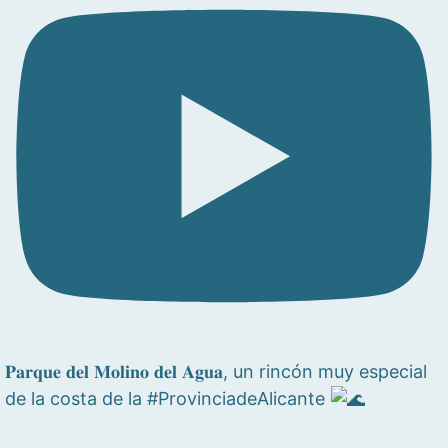
𝐏𝐚𝐫𝐪𝐮𝐞 𝐝𝐞𝐥 𝐌𝐨𝐥𝐢𝐧𝐨 𝐝𝐞𝐥 𝐀𝐠𝐮𝐚, un rincón muy especial
de la costa de la #ProvinciadeAlicante