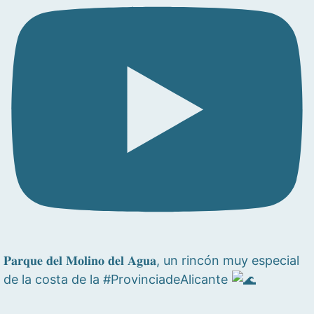
𝐏𝐚𝐫𝐪𝐮𝐞 𝐝𝐞𝐥 𝐌𝐨𝐥𝐢𝐧𝐨 𝐝𝐞𝐥 𝐀𝐠𝐮𝐚, un rincón muy especial
de la costa de la #ProvinciadeAlicante