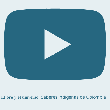
𝐄𝐥 𝐨𝐫𝐨 𝐲 𝐞𝐥 𝐮𝐧𝐢𝐯𝐞𝐫𝐬𝐨. Saberes indígenas de Colombia