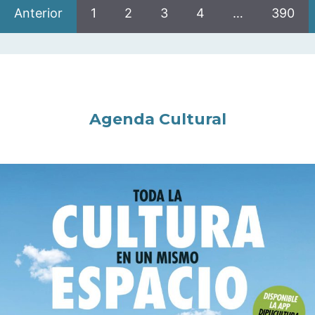
Anterior
1
2
3
4
…
390
Agenda Cultural