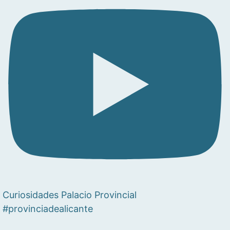
Curiosidades Palacio Provincial
#provinciadealicante