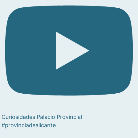
Curiosidades Palacio Provincial
#provinciadealicante