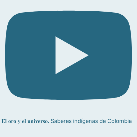
𝐄𝐥 𝐨𝐫𝐨 𝐲 𝐞𝐥 𝐮𝐧𝐢𝐯𝐞𝐫𝐬𝐨. Saberes indígenas de Colombia