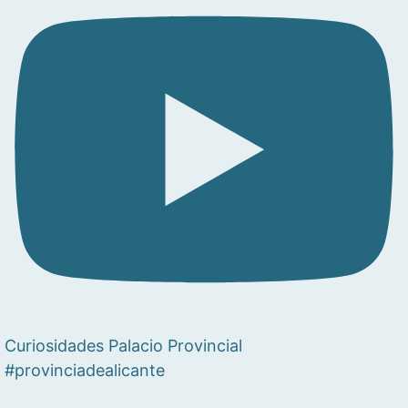
Curiosidades Palacio Provincial
#provinciadealicante