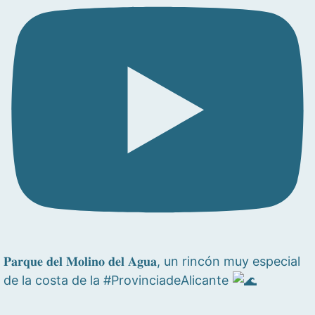
𝐏𝐚𝐫𝐪𝐮𝐞 𝐝𝐞𝐥 𝐌𝐨𝐥𝐢𝐧𝐨 𝐝𝐞𝐥 𝐀𝐠𝐮𝐚, un rincón muy especial
de la costa de la #ProvinciadeAlicante