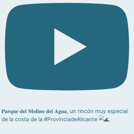
𝐏𝐚𝐫𝐪𝐮𝐞 𝐝𝐞𝐥 𝐌𝐨𝐥𝐢𝐧𝐨 𝐝𝐞𝐥 𝐀𝐠𝐮𝐚, un rincón muy especial
de la costa de la #ProvinciadeAlicante