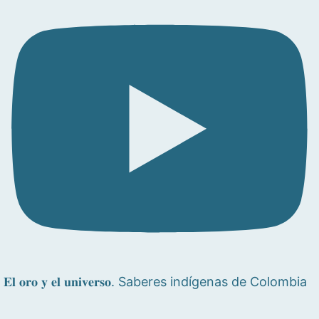
𝐄𝐥 𝐨𝐫𝐨 𝐲 𝐞𝐥 𝐮𝐧𝐢𝐯𝐞𝐫𝐬𝐨. Saberes indígenas de Colombia