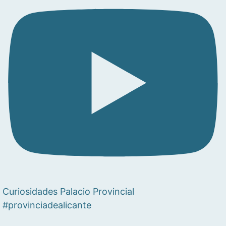
Curiosidades Palacio Provincial
#provinciadealicante