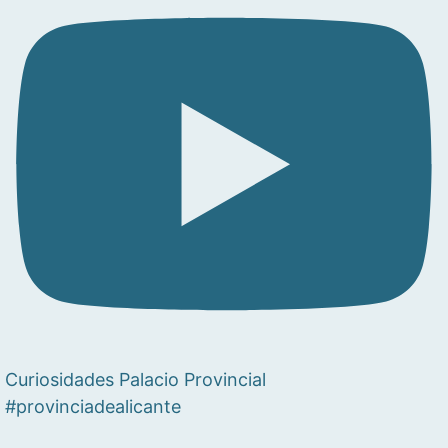
Curiosidades Palacio Provincial
#provinciadealicante