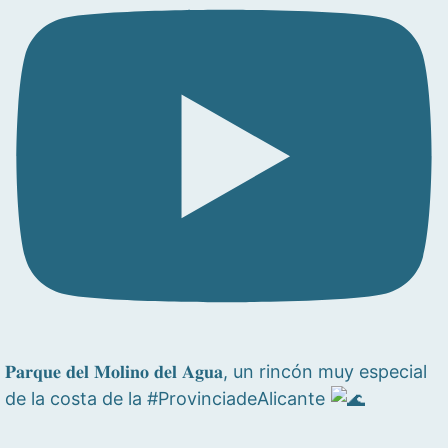
𝐏𝐚𝐫𝐪𝐮𝐞 𝐝𝐞𝐥 𝐌𝐨𝐥𝐢𝐧𝐨 𝐝𝐞𝐥 𝐀𝐠𝐮𝐚, un rincón muy especial
de la costa de la #ProvinciadeAlicante