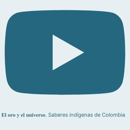
𝐄𝐥 𝐨𝐫𝐨 𝐲 𝐞𝐥 𝐮𝐧𝐢𝐯𝐞𝐫𝐬𝐨. Saberes indígenas de Colombia