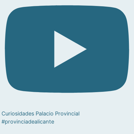
Curiosidades Palacio Provincial
#provinciadealicante