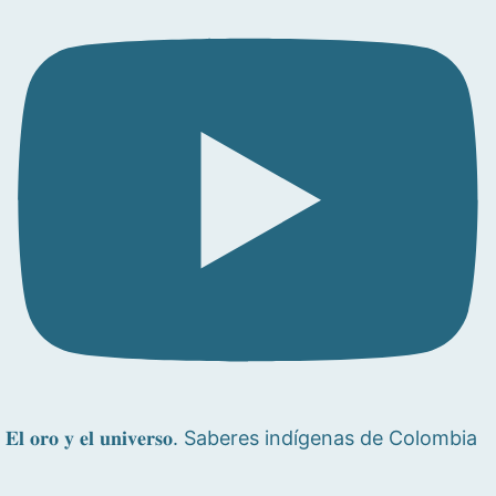
𝐄𝐥 𝐨𝐫𝐨 𝐲 𝐞𝐥 𝐮𝐧𝐢𝐯𝐞𝐫𝐬𝐨. Saberes indígenas de Colombia