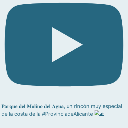
𝐏𝐚𝐫𝐪𝐮𝐞 𝐝𝐞𝐥 𝐌𝐨𝐥𝐢𝐧𝐨 𝐝𝐞𝐥 𝐀𝐠𝐮𝐚, un rincón muy especial
de la costa de la #ProvinciadeAlicante