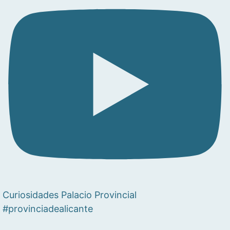
Curiosidades Palacio Provincial
#provinciadealicante