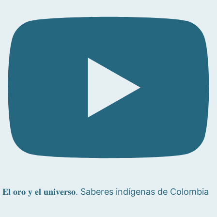
𝐄𝐥 𝐨𝐫𝐨 𝐲 𝐞𝐥 𝐮𝐧𝐢𝐯𝐞𝐫𝐬𝐨. Saberes indígenas de Colombia