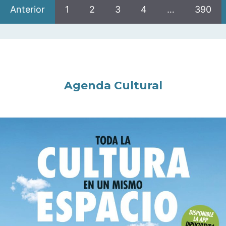
Anterior
1
2
3
4
…
390
Agenda Cultural