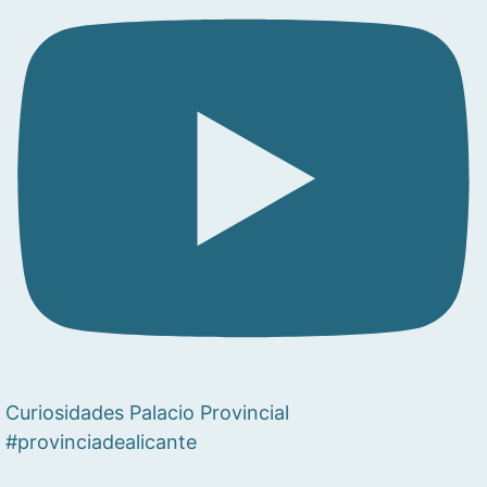
Curiosidades Palacio Provincial
#provinciadealicante