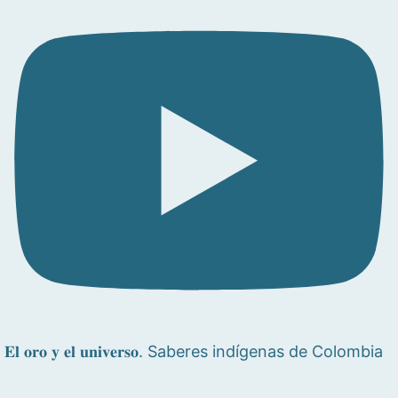
𝐄𝐥 𝐨𝐫𝐨 𝐲 𝐞𝐥 𝐮𝐧𝐢𝐯𝐞𝐫𝐬𝐨. Saberes indígenas de Colombia