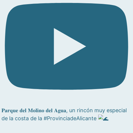
𝐏𝐚𝐫𝐪𝐮𝐞 𝐝𝐞𝐥 𝐌𝐨𝐥𝐢𝐧𝐨 𝐝𝐞𝐥 𝐀𝐠𝐮𝐚, un rincón muy especial
de la costa de la #ProvinciadeAlicante